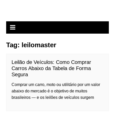
Ir
Portal Automotivo J. V.
para
Não é apenas informação pra quem gosta do assunto.
o
conteúdo
Tag:
leilomaster
Leilão de Veículos: Como Comprar
Carros Abaixo da Tabela de Forma
Segura
Comprar um carro, moto ou utilitário por um valor
abaixo do mercado é o objetivo de muitos
brasileiros — e os leilões de veículos surgem