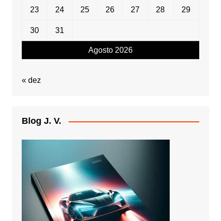
23
24
25
26
27
28
29
30
31
Agosto 2026
« dez
Blog J. V.