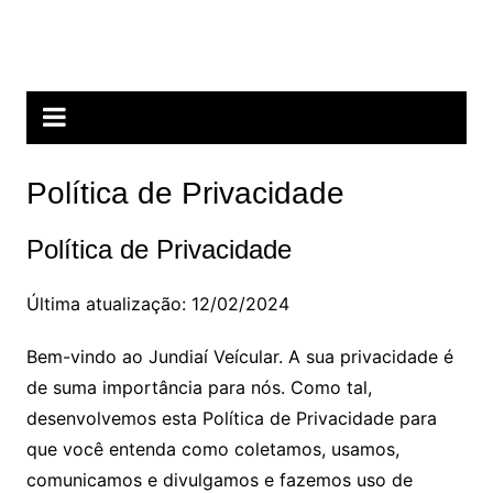
Ir
Portal Automotivo J. V.
para
Não é apenas informação pra quem gosta do assunto.
o
conteúdo
Política de Privacidade
Política de Privacidade
Última atualização: 12/02/2024
Bem-vindo ao Jundiaí Veícular. A sua privacidade é
de suma importância para nós. Como tal,
desenvolvemos esta Política de Privacidade para
que você entenda como coletamos, usamos,
comunicamos e divulgamos e fazemos uso de